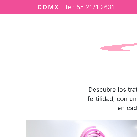
Skip to main content
CDMX
Tel: 55 2121 2631
Clín
Descubre los tra
fertilidad, con 
en cad