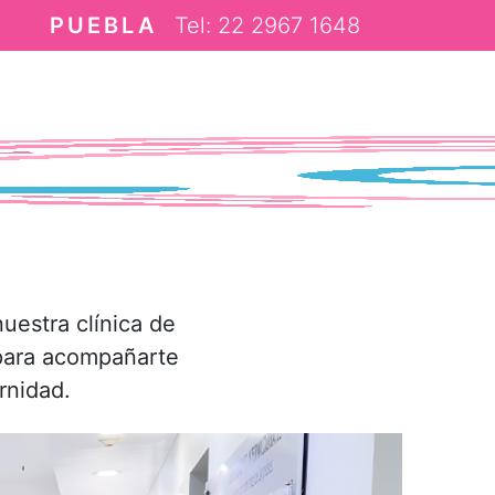
PUEBLA
Tel: 22 2967 1648
CDMX,
uestra clínica de
 para acompañarte
rnidad.